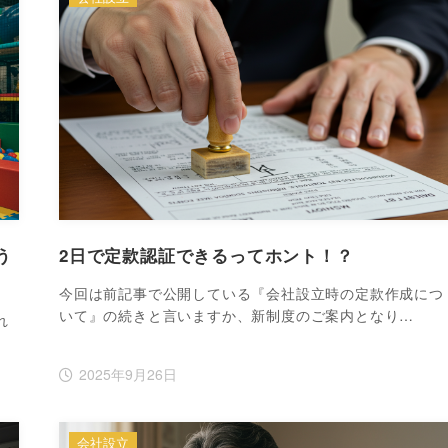
う
2日で定款認証できるってホント！？
今回は前記事で公開している『会社設立時の定款作成につ
いて』の続きと言いますか、新制度のご案内となり…
れ
2025年9月26日
会社設立