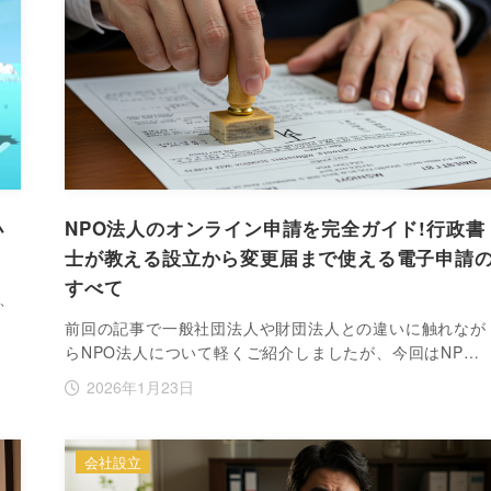
小
NPO法人のオンライン申請を完全ガイド!行政書
士が教える設立から変更届まで使える電子申請
すべて
、
前回の記事で一般社団法人や財団法人との違いに触れなが
らNPO法人について軽くご紹介しましたが、今回はNP…
2026年1月23日
会社設立